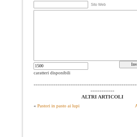
Sito Web
caratteri disponibili
--------------------------------------------------------
-------------
ALTRI ARTICOLI
«
Pastori in pasto ai lupi