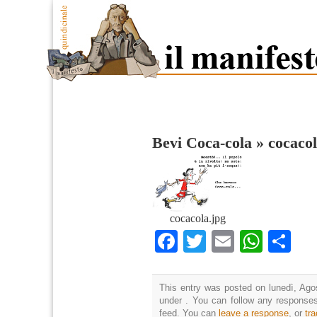
Bevi Coca-cola
»
cocaco
cocacola.jpg
Facebook
Twitter
Email
What
Co
This entry was posted on lunedì, Agos
under . You can follow any responses
feed. You can
leave a response
, or
tr