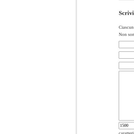
Scriv
Ciascun
Non son
caratter