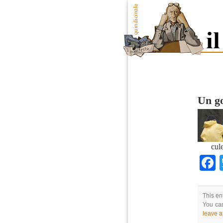
Un go
cul
This en
You can
leave 