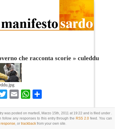
verno che racconta scorie
»
culeddu
eddu.jpg
Facebook
Twitter
Email
WhatsApp
Condividi
try was posted on martedì, Marzo 15th, 2011 at 19:22 and is filed under .
 follow any responses to this entry through the
RSS 2.0
feed. You can
a response
, or
trackback
from your own site.