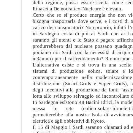
della regione, possa essere scelta come se
Rinascita Democratico-Nucleare è elevata.
Certo che se si produce energia che non vi
bisogna trasportarla dove serve, e i costi di 
carico dei consumatori? Non proprio, infatti l’
in Sardegna costa di più ai Sardi che ai L
saranno gli utenti e lo Stato a pagare affinch
produrrebbero dal nucleare possano guadagn
poniamo noi Sardi con la necessità di acqua 
m3/anno) per il raffreddamento? Rinunciamo a
L’alternativa esiste e si trova in una scelta
sistemi di produzione eolica, solare e idr
contemporaneamente nella modernizzazione
distribuzione (Smart Grids e Super Grids), n
degli incentivi alla produzione da fonti “assim
lotta allo sviluppo selvaggio ed incontrollato di
In Sardegna esistono 48 Bacini Idrici, la mode
messa in rete (eolico-solare-idroelettr
permetterebbe alla nostra Isola di avvicinars
elettrica e agli obbiettivi di Kyoto.
Il 15 di Maggio i Sardi saranno chiamati ad e