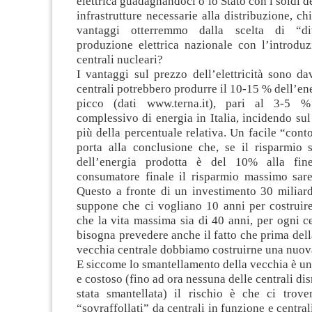
elettrica guadagnandoci o lo Stato con i soldi de
infrastrutture necessarie alla distribuzione, ch
vantaggi otterremmo dalla scelta di “div
produzione elettrica nazionale con l’introdu
centrali nucleari?
I vantaggi sul prezzo dell’elettricità sono dav
centrali potrebbero produrre il 10-15 % dell’ene
picco (dati www.terna.it), pari al 3-5 
complessivo di energia in Italia, incidendo su
più della percentuale relativa. Un facile “conto
porta alla conclusione che, se il risparmio s
dell’energia prodotta è del 10% alla fin
consumatore finale il risparmio massimo sar
Questo a fronte di un investimento 30 miliard
suppone che ci vogliano 10 anni per costruire
che la vita massima sia di 40 anni, per ogni ce
bisogna prevedere anche il fatto che prima dell
vecchia centrale dobbiamo costruirne una nuov
E siccome lo smantellamento della vecchia è u
e costoso (fino ad ora nessuna delle centrali dis
stata smantellata) il rischio è che ci trover
“sovraffollati” da centrali in funzione e centra