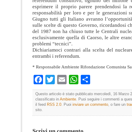
referendum consultivo, ognuno del milione d
esprimere il proprio parere prendendosi la re
responsabilità per loro e per le generazioni s
Giugno tutti gli Italiano avranno l’opportunità
sulle scelte di questo Governo, ricordandosi c
del 1987 non ha chiuso tutte le Centrali nuclea
esclusivamente quella di Caorso, le altre eran
problemi “tecnici”.
Dichiariamoci contrari alla scelta del nuclea
entrambi i referendum.
* Responsabile Ambiente Rifondazione Comunista Sas
Facebook
Twitter
Email
WhatsApp
Condividi
Questo articolo è stato pubblicato mercoledì, 16 Marzo 2
classificato in
Ambiente
. Puoi seguire i commenti a quest
il feed
RSS 2.0
. Puoi
inviare un commento
, o fare un
tr
sito.
Scrivi un commento