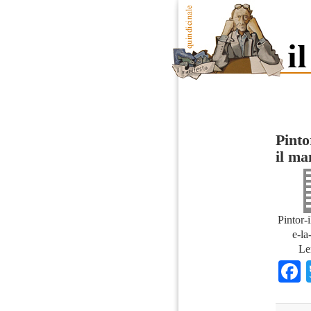
Pinto
il ma
Pintor-
e-la
Le