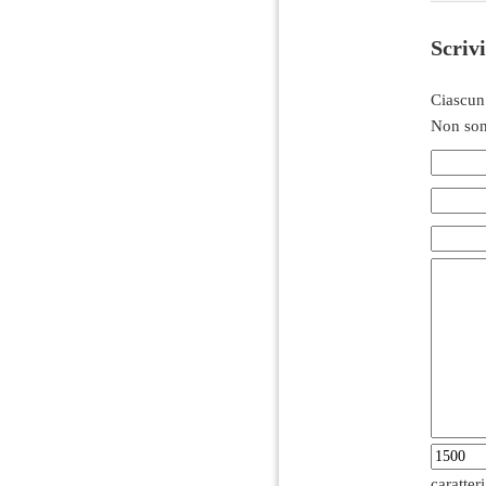
Scriv
Ciascun
Non son
caratter