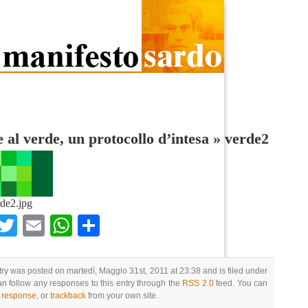
 al verde, un protocollo d’intesa
»
verde2
de2.jpg
Facebook
Twitter
Email
WhatsApp
Condividi
try was posted on martedì, Maggio 31st, 2011 at 23:38 and is filed under
an follow any responses to this entry through the
RSS 2.0
feed. You can
a response
, or
trackback
from your own site.