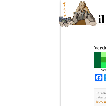
Verde
ver
This en
. You c
leave 