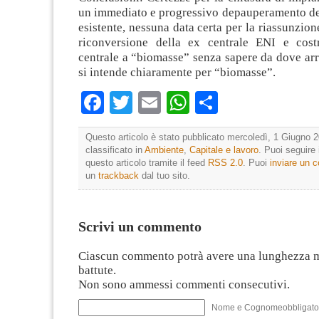
un immediato e progressivo depauperamento del
esistente, nessuna data certa per la riassunzion
riconversione della ex centrale ENI e cost
centrale a “biomasse” senza sapere da dove ar
si intende chiaramente per “biomasse”.
Facebook
Twitter
Email
WhatsApp
Condividi
Questo articolo è stato pubblicato mercoledì, 1 Giugno 2
classificato in
Ambiente
,
Capitale e lavoro
. Puoi seguire
questo articolo tramite il feed
RSS 2.0
. Puoi
inviare un
un
trackback
dal tuo sito.
Scrivi un commento
Ciascun commento potrà avere una lunghezza 
battute.
Non sono ammessi commenti consecutivi.
Nome e Cognomeobbligato