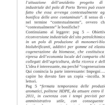
l’attuazione dell’anzidetto progetto dì
industriale del polo dì Porto Torres può esse
fatto che essa avvenga contestualmente agl
bonifica delle aree contaminate
”. Il senso di 
nel termine “contestualmente”, ovvero ch
“contestualmente” le bonifiche?
Continuiamo al leggere: pag 5 – Obietti
riconversione industriale del sito petrolchimico
in un polo di produzione di monomeri-bìo, 
biolubrificanti, additivi per gomme ed elast
cogenerazione da biomasse, che costituisca
ripresa dell’economia locale del comparto chi
collegati dell’agricoltura, della ricerca e de
L’idea è interessante, ma perché “cogenerazio
Qui comincia la parte interessante: Impegni….
capire ho dovuto fare un copia –incolla. M
lettori.
Pag 5 “
fermata temporanea delle produzio
aromatici, politene HDPE, da attuare entro il
2011, in coerenza con i tempi previsti per
amministrativo utile, con conseguente