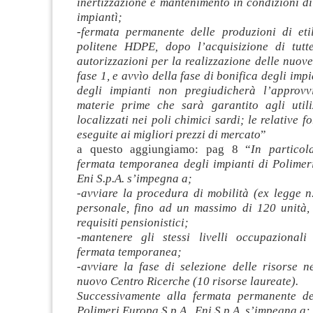
inertizzazìone e mantenimento in condizioni di
impiantì;
-fermata permanente delle produzioni di etil
politene HDPE, dopo l’acquisizione di tutt
autorizzazioni per la realizzazione delle nuove 
fase 1, e avvìo della fase di bonifica degli imp
degli impianti non pregiudicherà l’approvv
materie prime che sarà garantito agli utili
localizzati nei poli chimici sardi; le relative 
eseguite ai migliori prezzi di mercato
”
a questo aggiungiamo: pag 8 “
In particol
fermata temporanea degli impianti di Polimeri
Eni S.p.A. s’impegna a;
-avviare la procedura di mobilità (ex legge n
personale, fino ad un massimo di 120 unità,
requisiti pensionistici;
-mantenere gli stessi livelli occupazionali
fermata temporanea;
-avviare la fase di selezione delle risorse n
nuovo Centro Ricerche (10 risorse laureate).
Successivamente alla fermata permanente de
Polimeri Europa S.p.A., Eni S.p.A. s’impegna a: