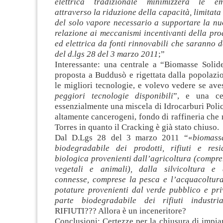
elettrica tradizionale minimizzerà le e
attraverso la riduzione della capacità, limitata
del solo vapore necessario a supportare la nu
relazione ai meccanismi incentivanti della pr
ed elettrica da fonti rinnovabili che saranno de
del d.lgs 28 del 3 marzo 2011
;”
Interessante: una centrale a “Biomasse Solid
proposta a Buddusò e rigettata dalla popolazio
le migliori tecnologie, e volevo vedere se aves
peggiori tecnologie disponibili
”, e una ce
essenzialmente una miscela di Idrocarburi Polic
altamente cancerogeni, fondo di raffineria che n
Torres in quanto il Cracking è già stato chiuso.
Dal D.Lgs 28 del 3 marzo 2011 “«
biomass
biodegradabile dei prodotti, rifiuti e res
biologica provenienti dall’agricoltura (compr
vegetali e animali), dalla silvicoltura e 
connesse, comprese la pesca e l’acquacoltura,
potature provenienti dal verde pubblico e pri
parte biodegradabile dei rifiuti industr
RIFIUTI??? Allora è un inceneritore?
Conclusioni: Certezze per la chiusura di impiant