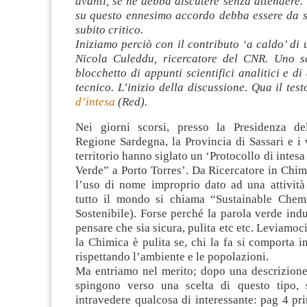
avanti, se ne debba discutere senza attendere. 
su questo ennesimo accordo debba essere da su
subito critico.
Iniziamo perciò con il contributo ‘a caldo’ di
Nicola Culeddu, ricercatore del CNR. Uno s
blocchetto di appunti scientifici analitici e di
tecnico. L’inizio della discussione. Qua il tes
d’intesa
(Red).
Nei giorni scorsi, presso la Presidenza de
Regione Sardegna, la Provincia di Sassari e i 
territorio hanno siglato un ‘Protocollo di intes
Verde” a Porto Torres’. Da Ricercatore in Chi
l’uso di nome improprio dato ad una attività 
tutto il mondo si chiama “Sustainable Chem
Sostenibile). Forse perché la parola verde ind
pensare che sia sicura, pulita etc etc. Leviamoc
la Chimica è pulita se, chi la fa si comporta i
rispettando l’ambiente e le popolazioni.
Ma entriamo nel merito; dopo una descrizione
spingono verso una scelta di questo tipo, 
intravedere qualcosa di interessante: pag 4 p