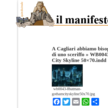
A Cagliari abbiamo biso
di uno sceriffo
»
WB0043
City Skyline 50×70.indd
wb0043-8batman-
gothamcityskyline50x70.jpg
Facebook
Twitter
Email
What
Co