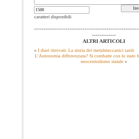
caratteri disponibili
--------------------------------------------------------
-------------
ALTRI ARTICOLI
«
I diari ritrovati. La storia dei metalmeccanici sardi
L’Autonomia differenziata? Si combatte con lo stato f
neocentralismo statale
»