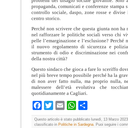
problemi del disagio sociale giovanile. Solo 
propaganda, comunicati e conferenze stampa s
controllo sociale, daspo, zone rosse e divise 
centro storico.
Perché non scrivere che questa giunta non ha 
nel rafforzare le politiche sociali verso chi vi
pelle l’emarginazione e l’esclusione? Perché 
il nuovo regolamento di sicurezza e polizi
strumento di odio e discriminazione nei confr
della nostra città?
Questo sindaco che gioca a fare lo sceriffo dov
nel più breve tempo possibile perché ha la grav
di non aver fatto nulla, ma proprio nulla, ne
malessere dell’età evolutiva che tocch
quotidianamente a Cagliari.
Facebook
Twitter
Email
WhatsApp
Condividi
Questo articolo è stato pubblicato lunedì, 13 Marzo 2023
classificato in
Politiche in Sardegna
. Puoi seguire i com