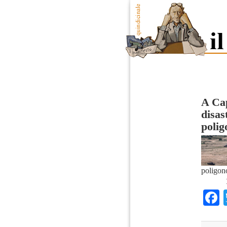
A Cap
disas
polig
poligon