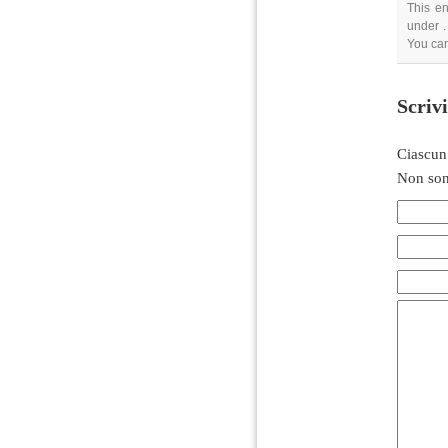
This en
under .
You can
Scriv
Ciascun
Non son