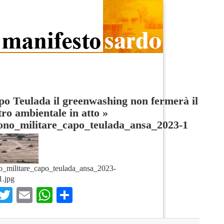
o Teulada il greenwashing non fermerà il
tro ambientale in atto
»
ono_militare_capo_teulada_ansa_2023-1
o_militare_capo_teulada_ansa_2023-
1.jpg
Facebook
Twitter
Email
WhatsApp
Condividi