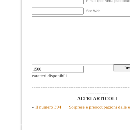
E-mail (non verrà pubblicata
Sito Web
caratteri disponibili
--------------------------------------------------------
-------------
ALTRI ARTICOLI
«
Il numero 394
Sorprese e preoccupazioni dalle e