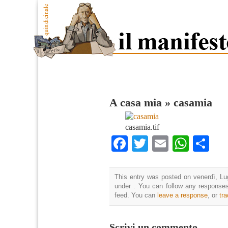
A casa mia
»
casamia
casamia.tif
Facebook
Twitter
Email
What
Co
This entry was posted on venerdì, Lug
under . You can follow any responses
feed. You can
leave a response
, or
tr
Scrivi un commento