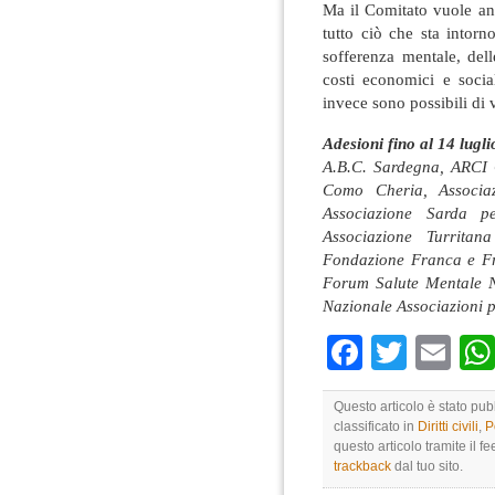
Ma il Comitato vuole anc
tutto ciò che sta intorn
sofferenza mentale, dell
costi economici e social
invece sono possibili di vi
Adesioni fino al 14 lugl
A.B.C. Sardegna, ARCI C
Como Cheria, Associaz
Associazione Sarda pe
Associazione Turrita
Fondazione Franca e Fr
Forum Salute Mentale 
Nazionale Associazioni p
Faceboo
Twitte
Em
Questo articolo è stato pub
classificato in
Diritti civili
,
P
questo articolo tramite il f
trackback
dal tuo sito.