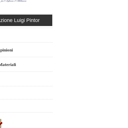
ione Luigi Pintor
pinioni
ateriali