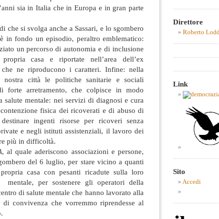
anni sia in Italia che in Europa e in gran parte
Direttore
i che si svolga anche a Sassari, e lo sgombero
Roberto Lod
 è in fondo un episodio, peraltro emblematico:
ziato un percorso di autonomia e di inclusione
 propria casa e riportate nell’area dell’ex
 che ne riproducono i caratteri. Infine: nella
nostra città le politiche sanitarie e sociali
Link
di forte arretramento, che colpisce in modo
a salute mentale: nei servizi di diagnosi e cura
 contenzione fisica dei ricoverati e di abuso di
destinare ingenti risorse per ricoveri senza
ivate e negli istituti assistenziali, il lavoro dei
re più in difficoltà.
A
, al quale aderiscono associazioni e persone,
gombero del 6 luglio, per stare vicino a quanti
Sito
a propria casa con pesanti ricadute sulla loro
 mentale, per sostenere gli operatori della
Accedi
centro di salute mentale che hanno lavorato alla
to di convivenza che vorremmo riprendesse al
.