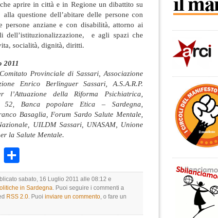
he aprire in città e in Regione un dibattito su
o alla questione dell’abitare delle persone con
e persone anziane e con disabilità, attorno ai
i dell’istituzionalizzazione, e agli spazi che
ta, socialità, dignità, diritti.
io 2011
omitato Provinciale di Sassari, Associazione
ione Enrico Berlinguer Sassari, A.S.A.R.P.
r l’Attuazione della Riforma Psichiatrica,
na 52, Banca popolare Etica – Sardegna,
anco Basaglia, Forum Sardo Salute Mentale,
Nazionale, UILDM Sassari, UNASAM, Unione
er la Salute Mentale.
k
r
ail
WhatsApp
Condividi
blicato sabato, 16 Luglio 2011 alle 08:12 e
olitiche in Sardegna
. Puoi seguire i commenti a
eed
RSS 2.0
. Puoi
inviare un commento
, o fare un