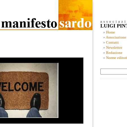
associaz
LUIGI PI
Home
Associazione
Contatti
Newsletter
Redazione
Norme editori