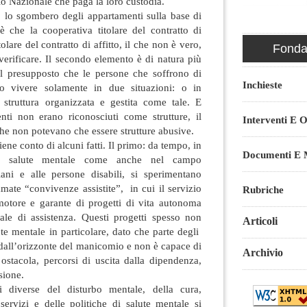
rio Nazionale che paga la loro custodia.
o lo sgombero degli appartamenti sulla base di
è che la cooperativa titolare del contratto di
olare del contratto di affitto, il che non è vero,
Fondaz
erificare. Il secondo elemento è di natura più
nel presupposto che le persone che soffrono di
Inchieste
no vivere solamente in due situazioni: o in
struttura organizzata e gestita come tale. E
ti non erano riconosciuti come strutture, il
Interventi E O
he non potevano che essere strutture abusive.
ene conto di alcuni fatti. Il primo: da tempo, in
Documenti E M
in salute mentale come anche nel campo
ziani e alle persone disabili, si sperimentano
ate “convivenze assistite”, in cui il servizio
Rubriche
otore e garante di progetti di vita autonoma
ale di assistenza. Questi progetti spesso non
Articoli
ute mentale in particolare, dato che parte degli
e dall’orizzonte del manicomio e non è capace di
Archivio
 ostacola, percorsi di uscita dalla dipendenza,
usione.
ni diverse del disturbo mentale, della cura,
servizi e delle politiche di salute mentale si