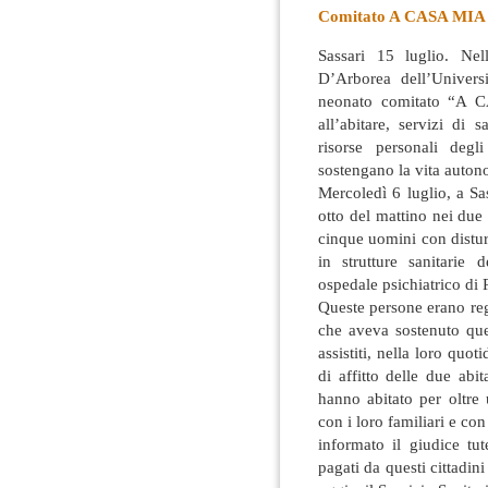
Comitato A CASA MIA
Sassari 15 luglio. Nel
D’Arborea dell’Universi
neonato comitato “A C
all’abitare, servizi di 
risorse personali degl
sostengano la vita autono
Mercoledì 6 luglio, a Sas
otto del mattino nei du
cinque uomini con distur
in strutture sanitarie 
ospedale psichiatrico di
Queste persone erano reg
che aveva sostenuto que
assistiti, nella loro quot
di affitto delle due abi
hanno abitato per oltre
con i loro familiari e co
informato il giudice tut
pagati da questi cittadin