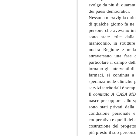
svolge da più di quarant’
dei paesi democratici.
Nessuna meraviglia quind
di qualche giorno fa ne
persone che avevano ini
sono state tolte dalla
manicomio, in strutture
nostra Regione e nella 
attraversano una fase 
particolare il campo dell
tornano gli interventi di
farmaci, si continua a 
speranza nelle cliniche pr
servizi territoriali è semp
Il
comitato A CASA MI
nasce per opporsi allo s
sono stati privati dell
condizione personale e
cooperativa e quelli del 
costruzione del proget
più presto il suo percorso