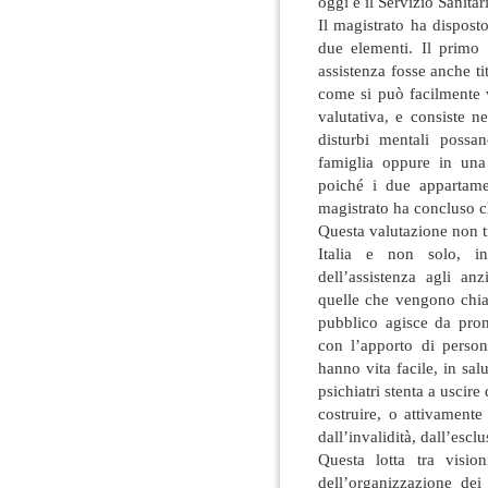
oggi e il Servizio Sanita
Il magistrato ha dispost
due elementi. Il primo 
assistenza fosse anche tit
come si può facilmente v
valutativa, e consiste 
disturbi mentali possa
famiglia oppure in una 
poiché i due appartamen
magistrato ha concluso c
Questa valutazione non ti
Italia e non solo, 
dell’assistenza agli an
quelle che vengono chiam
pubblico agisce da prom
con l’apporto di person
hanno vita facile, in sal
psichiatri stenta a uscir
costruire, o attivamente
dall’invalidità, dall’escl
Questa lotta tra visio
dell’organizzazione dei 