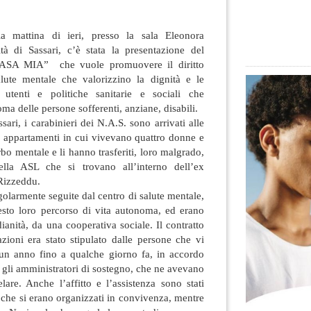
la mattina di ieri, presso la sala Eleonora
tà di Sassari, c’è stata la presentazione del
ASA MIA” che vuole promuovere il diritto
salute mentale che valorizzino la dignità e le
i utenti e politiche sanitarie e sociali che
ma delle persone sofferenti, anziane, disabili.
sari, i carabinieri dei N.A.S. sono arrivati alle
e appartamenti in cui vivevano quattro donne e
bo mentale e li hanno trasferiti, loro malgrado,
della ASL che si trovano all’interno dell’ex
 Rizzeddu.
olarmente seguite dal centro di salute mentale,
sto loro percorso di vita autonoma, ed erano
idianità, da una cooperativa sociale. Il contratto
tazioni era stato stipulato dalle persone che vi
 un anno fino a qualche giorno fa, in accordo
n gli amministratori di sostegno, che ne avevano
elare. Anche l’affitto e l’assistenza sono stati
i che si erano organizzati in convivenza, mentre