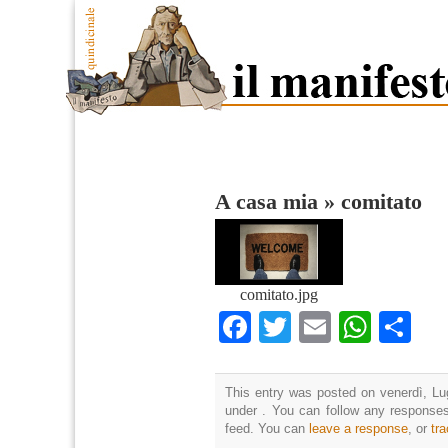
A casa mia
»
comitato
comitato.jpg
Facebook
Twitter
Email
What
Co
This entry was posted on venerdì, Lug
under . You can follow any responses
feed. You can
leave a response
, or
tr