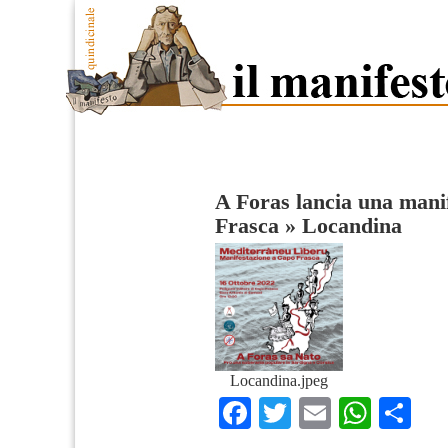
A Foras lancia una mani
Frasca
»
Locandina
Locandina.jpeg
Facebook
Twitter
Email
What
Co