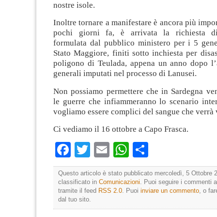
nostre isole.
Inoltre tornare a manifestare è ancora più impo
pochi giorni fa, è arrivata la richiesta d
formulata dal pubblico ministero per i 5 gene
Stato Maggiore, finiti sotto inchiesta per disa
poligono di Teulada, appena un anno dopo l’
generali imputati nel processo di Lanusei.
Non possiamo permettere che in Sardegna ve
le guerre che infiammeranno lo scenario inte
vogliamo essere complici del sangue che verrà 
Ci vediamo il 16 ottobre a Capo Frasca.
Facebook
Twitter
Email
WhatsApp
Condividi
Questo articolo è stato pubblicato mercoledì, 5 Ottobre 
classificato in
Comunicazioni
. Puoi seguire i commenti a
tramite il feed
RSS 2.0
. Puoi
inviare un commento
, o fa
dal tuo sito.