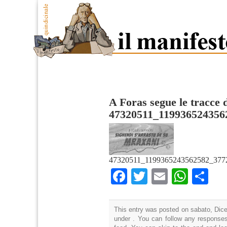
A Foras segue le tracce 
47320511_119936524356
47320511_1199365243562582_377
Facebook
Twitter
Email
What
Co
This entry was posted on sabato, Dice
under . You can follow any responses