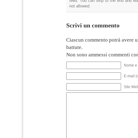
feed. You can skip to the end and lea
not allowed.
Scrivi un commento
Ciascun commento potrà avere u
battute.
Non sono ammessi commenti con
Nome e 
E-mail (
Sito We