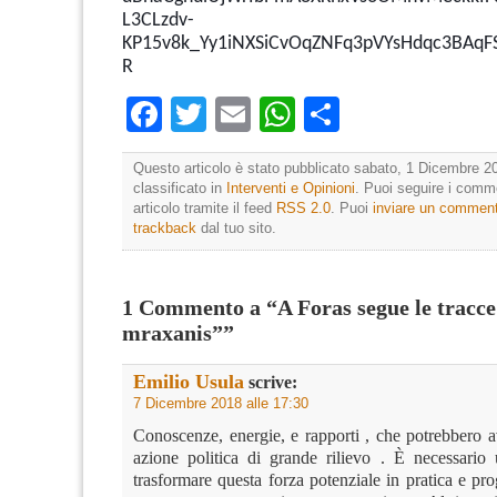
L3CLzdv-
KP15v8k_Yy1iNXSiCvOqZNFq3pVYsHdqc3BAq
R
Facebook
Twitter
Email
WhatsApp
Condividi
Questo articolo è stato pubblicato sabato, 1 Dicembre 20
classificato in
Interventi e Opinioni
. Puoi seguire i comm
articolo tramite il feed
RSS 2.0
. Puoi
inviare un commen
trackback
dal tuo sito.
1 Commento a “A Foras segue le tracce 
mraxanis””
Emilio Usula
scrive:
7 Dicembre 2018 alle 17:30
Conoscenze, energie, e rapporti , che potrebbero a
azione politica di grande rilievo . È necessario
trasformare questa forza potenziale in pratica e pr