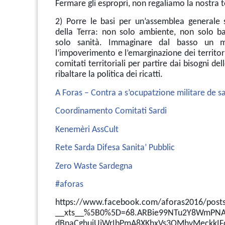
Fermare gli espropri, non regaliamo la nostra t
2) Porre le basi per un’assemblea generale 
della Terra: non solo ambiente, non solo bas
solo sanità. Immaginare dal basso un m
l’impoverimento e l’emarginazione dei territori
comitati territoriali per partire dai bisogni de
ribaltare la politica dei ricatti.
A Foras – Contra a s’ocupatzione militare de s
Coordinamento Comitati Sardi
Kenemèri AssCult
Rete Sarda Difesa Sanita’ Pubblic
Zero Waste Sardegna
#aforas
https://www.facebook.com/aforas2016/pos
__xts__%5B0%5D=68.ARBie99NTu2Y8WmPNAwi
dBnaCghuiUjWrIbPmA8XKhxVs3OMhvMeckkIF