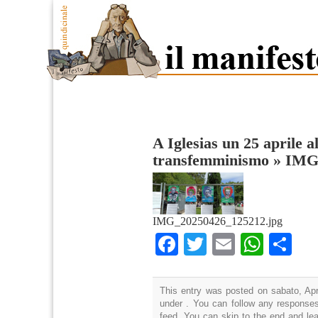
A Iglesias un 25 aprile a
transfemminismo
»
IMG
IMG_20250426_125212.jpg
Facebook
Twitter
Email
What
Co
This entry was posted on sabato, Apri
under . You can follow any responses
feed. You can skip to the end and lea