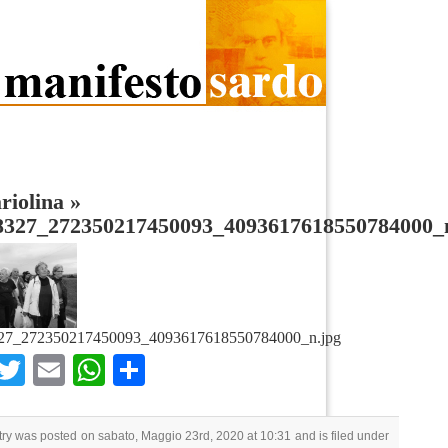
riolina
»
8327_272350217450093_4093617618550784000_
27_272350217450093_4093617618550784000_n.jpg
Facebook
Twitter
Email
WhatsApp
Condividi
try was posted on sabato, Maggio 23rd, 2020 at 10:31 and is filed under