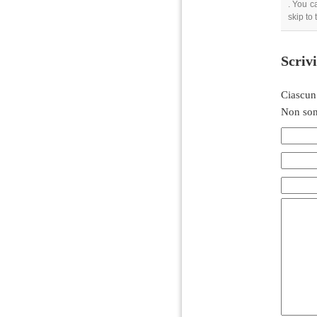
. You c
skip to
Scriv
Ciascun
Non son