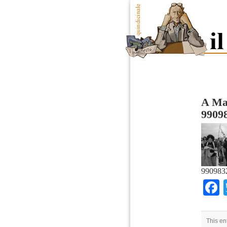
A Ma
9909
990983
This en