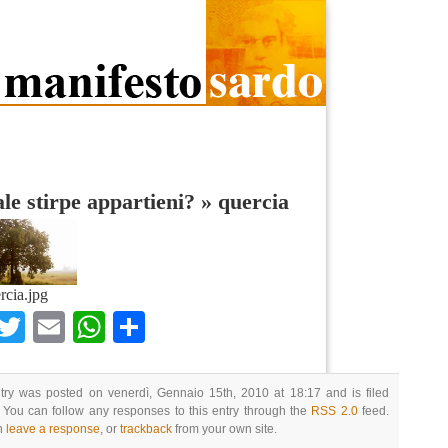
le stirpe appartieni?
»
quercia
rcia.jpg
Facebook
Twitter
Email
WhatsApp
Condividi
try was posted on venerdì, Gennaio 15th, 2010 at 18:17 and is filed
 You can follow any responses to this entry through the
RSS 2.0
feed.
n
leave a response
, or
trackback
from your own site.