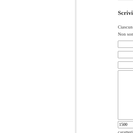
Scriv
Ciascun
Non son
caratter