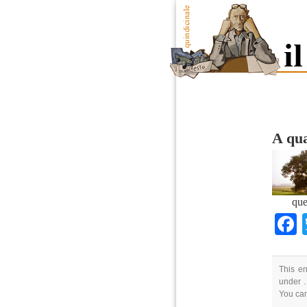
A qua
que
This en
under .
You ca