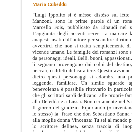
Mario Cubeddu
“Luigi Ippolito si è mésso distéso sul létto 
Manzoni, sono le prime parole di un roma
Marcello Fois, pubblicato da Einaudi nel s
L’aggiunta degli accenti serve a marcare l
anapesti usati dall’autore
per scandire il ritmo
avvertirci che non si tratta semplicemente di
vicende umane. Le famiglie dei romanzi sono 
da personaggi ideali. Belli, buoni, appassionati
li segnano provengono dai colpi del destino,
peccati, o difetti del carattere. Questo avviene
dietro questi personaggi si adombra una pr
leggenda, familiare. Un simile sguardo a
benevolenza è possibile ritrovarlo in particol
che gli scrittori sardi dedicano alle proprie fa
alla Deledda e a Lussu. Non certamente nel Sa
Il giorno del giudizio. Riportando (o inventa
lo stesso) la frase che don Sebastiano Sanna 
alla moglie donna Vincenza: Tu sei al mondo p
lo scrittore delinea, senza traccia di ino