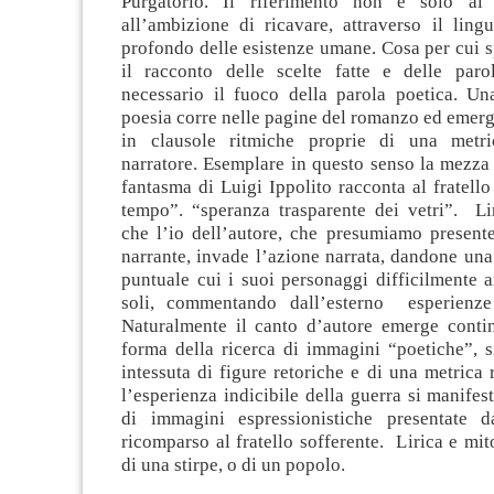
Purgatorio. Il riferimento non è solo al
all’ambizione di ricavare, attraverso il ling
profondo delle esistenze umane. Cosa per cui 
il racconto delle scelte fatte e delle par
necessario il fuoco della parola poetica. Un
poesia corre nelle pagine del romanzo ed emerge
in clausole ritmiche proprie di una metri
narratore. Esemplare in questo senso la mezza 
fantasma di Luigi Ippolito racconta al fratell
tempo”. “speranza trasparente dei vetri”. Li
che l’io dell’autore, che presumiamo presente
narrante, invade l’azione narrata, dandone una
puntuale cui i suoi personaggi difficilmente 
soli, commentando dall’esterno esperienze
Naturalmente il canto d’autore emerge conti
forma della ricerca di immagini “poetiche”, s
intessuta di figure retoriche e di una metrica 
l’esperienza indicibile della guerra si manifest
di immagini espressionistiche presentate 
ricomparso al fratello sofferente. Lirica e mit
di una stirpe, o di un popolo.