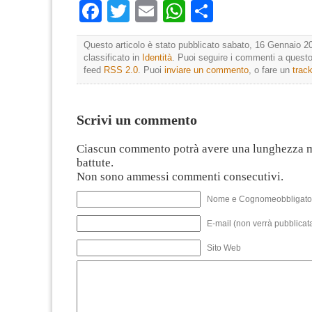
Facebook
Twitter
Email
WhatsApp
Condividi
Questo articolo è stato pubblicato sabato, 16 Gennaio 20
classificato in
Identità
. Puoi seguire i commenti a questo 
feed
RSS 2.0
. Puoi
inviare un commento
, o fare un
trac
Scrivi un commento
Ciascun commento potrà avere una lunghezza 
battute.
Non sono ammessi commenti consecutivi.
Nome e Cognomeobbligato
E-mail (non verrà pubblicata
Sito Web