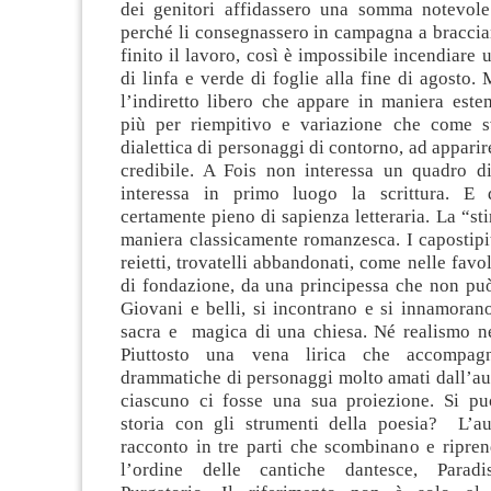
dei genitori affidassero una somma notevol
perché li consegnassero in campagna a braccia
finito il lavoro, così è impossibile incendiare
di linfa e verde di foglie alla fine di agosto. 
l’indiretto libero che appare in maniera este
più per riempitivo e variazione che come s
dialettica di personaggi di contorno, ad apparir
credibile. A Fois non interessa un quadro di 
interessa in primo luogo la scrittura. E 
certamente pieno di sapienza letteraria. La “sti
maniera classicamente romanzesca. I capostipi
reietti, trovatelli abbandonati, come nelle favo
di fondazione, da una principessa che non può
Giovani e belli, si incontrano e si innamoran
sacra e magica di una chiesa. Né realismo né 
Piuttosto una vena lirica che accompag
drammatiche di personaggi molto amati dall’au
ciascuno ci fosse una sua proiezione. Si pu
storia con gli strumenti della poesia? L’aut
racconto in tre parti che scombinano e ripre
l’ordine delle cantiche dantesce, Parad