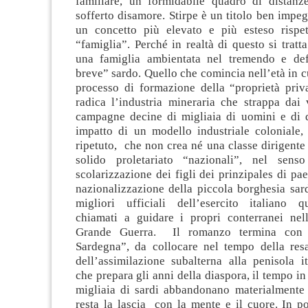
familiare, un formidabile quadro di distanze
sofferto disamore. Stirpe è un titolo ben impe
un concetto più elevato e più esteso rispe
“famiglia”. Perché in realtà di questo si tratta
una famiglia ambientata nel tremendo e def
breve” sardo. Quello che comincia nell’età in cu
processo di formazione della “proprietà priva
radica l’industria mineraria che strappa dai 
campagne decine di migliaia di uomini e di 
impatto di un modello industriale coloniale, 
ripetuto, che non crea né una classe dirigent
solido proletariato “nazionali”, nel senso
scolarizzazione dei figli dei prinzipales di pa
nazionalizzazione della piccola borghesia sar
migliori ufficiali dell’esercito italiano 
chiamati a guidare i propri conterranei nell
Grande Guerra. Il romanzo termina con l
Sardegna”, da collocare nel tempo della res
dell’assimilazione subalterna alla penisola i
che prepara gli anni della diaspora, il tempo in
migliaia di sardi abbandonano materialmente l
resta la lascia con la mente e il cuore. In p