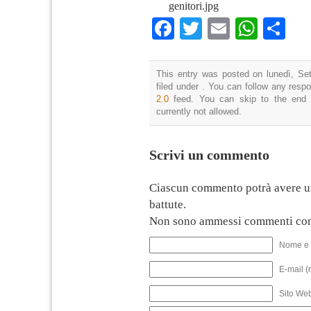
genitori.jpg
Facebook
Twitter
Email
What
Co
This entry was posted on lunedì, Se
filed under . You can follow any resp
2.0
feed. You can skip to the end 
currently not allowed.
Scrivi un commento
Ciascun commento potrà avere u
battute.
Non sono ammessi commenti con
Nome e 
E-mail (
Sito We