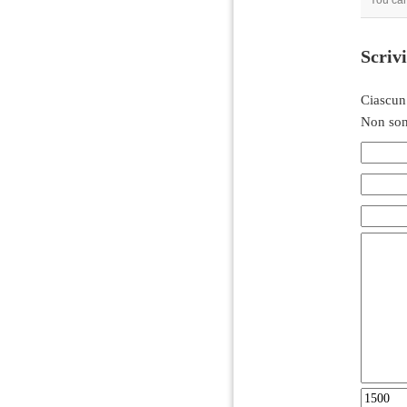
You can
Scriv
Ciascun
Non son