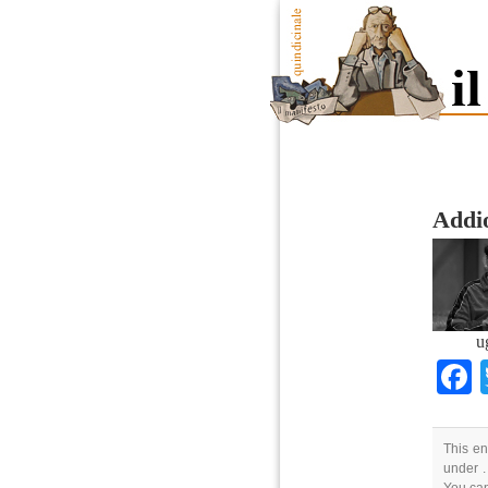
Addio
u
This en
under .