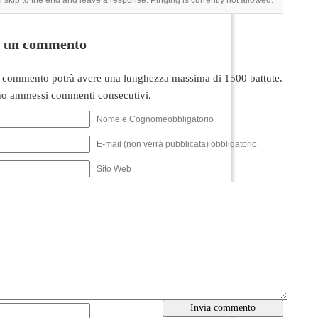
 skip to the end and leave a response. Pinging is currently not allowed.
i un commento
 commento potrà avere una lunghezza massima di 1500 battute.
o ammessi commenti consecutivi.
Nome e Cognomeobbligatorio
E-mail (non verrà pubblicata) obbligatorio
Sito Web