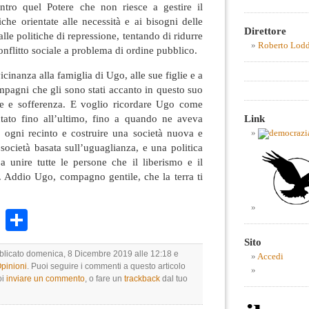
ntro quel Potere che non riesce a gestire il
iche orientate alle necessità e ai bisogni delle
Direttore
lle politiche di repressione, tentando di ridurre
Roberto Lod
nflitto sociale a problema di ordine pubblico.
cinanza alla famiglia di Ugo, alle sue figlie e a
mpagni che gli sono stati accanto in questo suo
re e sofferenza. E voglio ricordare Ugo come
Link
tato fino all’ultimo, fino a quando ne aveva
re ogni recinto e costruire una società nuova e
società basata sull’uguaglianza, e una politica
 unire tutte le persone che il liberismo e il
. Addio Ugo, compagno gentile, che la terra ti
k
r
ail
WhatsApp
Condividi
Sito
bblicato domenica, 8 Dicembre 2019 alle 12:18 e
Accedi
Opinioni
. Puoi seguire i commenti a questo articolo
oi
inviare un commento
, o fare un
trackback
dal tuo