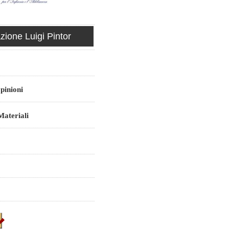
ione Luigi Pintor
pinioni
ateriali