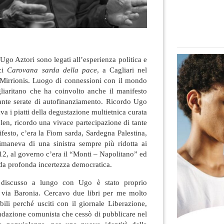
 Ugo Aztori sono legati all’esperienza politica e
rci
Carovana sarda della pace
, a Cagliari nel
Mirrionis
. Luogo di connessioni con il mondo
gliaritano che ha coinvolto anche il manifesto
tante serate di autofinanziamento. Ricordo Ugo
va i piatti della degustazione multietnica curata
len, ricordo una vivace partecipazione di tante
festo, c’era la Fiom sarda, Sardegna Palestina,
imaneva di una sinistra sempre più ridotta ai
012, al governo c’era il “Monti – Napolitano” ed
 da profonda incertezza democratica.
 discusso a lungo con Ugo è stato proprio
di via Baronia. Cercavo due libri per me molto
bili perché usciti con il giornale Liberazione,
ndazione comunista che cessò di pubblicare nel