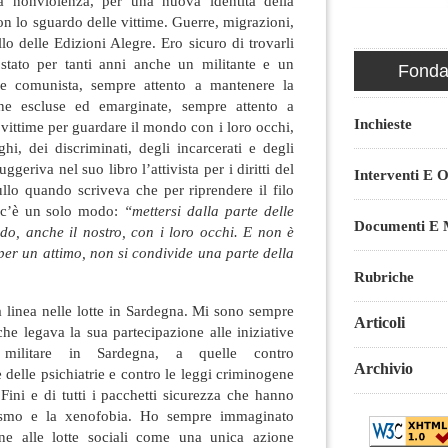
la nonviolenza, per una nuova identità della
Con lo sguardo delle vittime. Guerre, migrazioni,
llo delle Edizioni Alegre. Ero sicuro di trovarli
stato per tanti anni anche un militante e un
Fondaz
one comunista, sempre attento a mantenere la
ne escluse ed emarginate, sempre attento a
Inchieste
e vittime per guardare il mondo con i loro occhi,
hi, dei discriminati, degli incarcerati e degli
geriva nel suo libro l’attivista per i diritti del
Interventi E O
llo quando scriveva che per riprendere il filo
o c’è un solo modo:
“mettersi dalla parte delle
Documenti E M
do, anche il nostro, con i loro occhi. E non è
 per un attimo, non si condivide una parte della
Rubriche
 linea nelle lotte in Sardegna. Mi sono sempre
Articoli
che legava la sua partecipazione alle iniziative
 militare in Sardegna, a quelle contro
Archivio
e delle psichiatrie e contro le leggi criminogene
 Fini e di tutti i pacchetti sicurezza che hanno
zismo e la xenofobia. Ho sempre immaginato
one alle lotte sociali come una unica azione