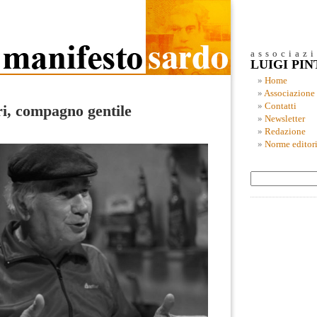
associaz
LUIGI PI
Home
Associazione
Contatti
i, compagno gentile
Newsletter
Redazione
Norme editori