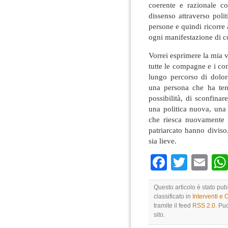
coerente e razionale co
dissenso attraverso polit
persone e quindi ricorre a
ogni manifestazione di co
Vorrei esprimere la mia vi
tutte le compagne e i co
lungo percorso di dolo
una persona che ha ten
possibilità, di sconfina
una politica nuova, una 
che riesca nuovamente a
patriarcato hanno diviso
sia lieve.
Faceboo
Twitte
Em
Questo articolo è stato pu
classificato in
Interventi e 
tramite il feed
RSS 2.0
. Pu
sito.