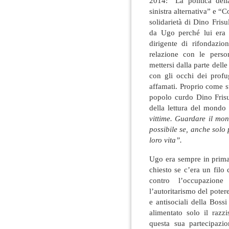
2014: “La politica del
sinistra alternativa” e “
solidarietà di Dino Frisu
da Ugo perché lui era 
dirigente di rifondazi
relazione con le perso
mettersi dalla parte dell
con gli occhi dei profug
affamati. Proprio come sug
popolo curdo Dino Frisu
della lettura del mond
vittime. Guardare il mon
possibile se, anche solo
loro vita”.
Ugo era sempre in prima
chiesto se c’era un filo 
contro l’occupazione
l’autoritarismo del poter
e antisociali della Bossi
alimentato solo il raz
questa sua partecipazi