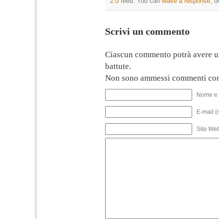
2.0
feed. You can
leave a response
, o
Scrivi un commento
Ciascun commento potrà avere u
battute.
Non sono ammessi commenti con
Nome e 
E-mail (
Sito We