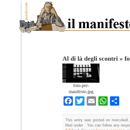
Al di là degli scontri
»
f
foto-per-
manifesto.jpg
Facebook
Twitter
Email
What
Co
This entry was posted on mercoledì,
filed under . You can follow any resp