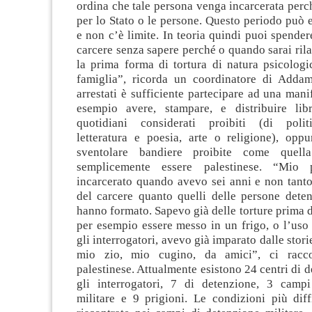
ordina che tale persona venga incarcerata perc
per lo Stato o le persone. Questo periodo può 
e non c’è limite. In teoria quindi puoi spendere
carcere senza sapere perché o quando sarai rila
la prima forma di tortura di natura psicologi
famiglia”, ricorda un coordinatore di Addam
arrestati è sufficiente partecipare ad una mani
esempio avere, stampare, e distribuire libr
quotidiani considerati proibiti (di politi
letteratura e poesia, arte o religione), opp
sventolare bandiere proibite come quel
semplicemente essere palestinese. “Mio 
incarcerato quando avevo sei anni e non tanto
del carcere quanto quelli delle persone deten
hanno formato. Sapevo già delle torture prima d
per esempio essere messo in un frigo, o l’uso
gli interrogatori, avevo già imparato dalle stori
mio zio, mio cugino, da amici”, ci racc
palestinese. Attualmente esistono 24 centri di d
gli interrogatori, 7 di detenzione, 3 camp
militare e 9 prigioni. Le condizioni più diff