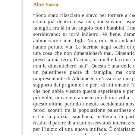
Alice Sassu
“Sono stato rilasciato e stavo per tornare a cas
erano già dentro casa mia, mi stavano aspe
famiglia era là in un angolo con i bambini. I mi
sorridevano: tu torni indietro.
Va bene, damm
abbracciare i miei figli. Non, ora. Stai andan
hanno portato via. Le lacrime negli occhi di 
una cosa che non dimenticherò mai. Dimenti
preso la mia terra, l’acqua, ma quelle lacrime
non le dimenticherò mai”. Questa è una delle 
un palestinese padre di famiglia, ma co
rappresentante di Addameer, un’associazione pa
supporto dei prigionieri e per i diritti umani: 
che non abbia vissuto questa esperienza e per 
più volte, in carcere almeno più di una volta”.
questo ultimo periodo i media occidentali mos
feroci scontri tra la popolazione palestinese
est e la polizia israeliana, mettendo in par
risalto il parere di alcuni osservatori internaz
per l’inizio di una nuova intifada. È chiarissi