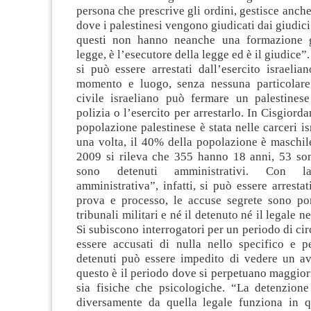
persona che prescrive gli ordini, gestisce anche 
dove i palestinesi vengono giudicati dai giudici
questi non hanno neanche una formazione gi
legge, è l’esecutore della legge ed è il giudice”
si può essere arrestati dall’esercito israeli
momento e luogo, senza nessuna particolare
civile israeliano può fermare un palestines
polizia o l’esercito per arrestarlo. In Cisgiord
popolazione palestinese è stata nelle carceri i
una volta, il 40% della popolazione è maschile
2009 si rileva che 355 hanno 18 anni, 53 s
sono detenuti amministrativi. Con la
amministrativa”, infatti, si può essere arresta
prova e processo, le accuse segrete sono por
tribunali militari e né il detenuto né il legale 
Si subiscono interrogatori per un periodo di cir
essere accusati di nulla nello specifico e p
detenuti può essere impedito di vedere un avv
questo è il periodo dove si perpetuano maggior
sia fisiche che psicologiche. “La detenzione
diversamente da quella legale funziona in 