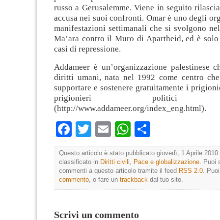
russo a Gerusalemme. Viene in seguito rilasci
accusa nei suoi confronti. Omar è uno degli org
manifestazioni settimanali che si svolgono nel
Ma’ara contro il Muro di Apartheid, ed è solo
casi di repressione.
Addameer è un’organizzazione palestinese c
diritti umani, nata nel 1992 come centro che
supportare e sostenere gratuitamente i prigionie
prigionieri politici pal
(http://www.addameer.org/index_eng.html).
Facebook
Twitter
Email
WhatsApp
Condividi
Questo articolo è stato pubblicato giovedì, 1 Aprile 2010 
classificato in
Diritti civili
,
Pace e globalizzazione
. Puoi 
commenti a questo articolo tramite il feed
RSS 2.0
. Puo
commento
, o fare un
trackback
dal tuo sito.
Scrivi un commento