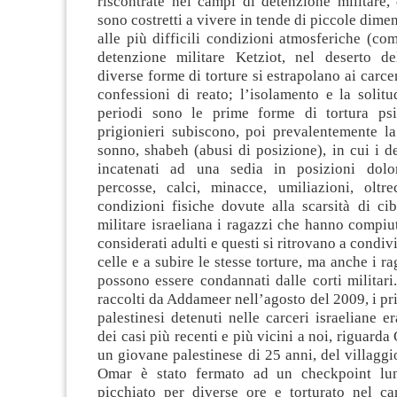
riscontrate nei campi di detenzione militare,
sono costretti a vivere in tende di piccole dime
alle più difficili condizioni atmosferiche (c
detenzione militare Ketziot, nel deserto d
diverse forme di torture si estrapolano ai carcera
confessioni di reato; l’isolamento e la solit
periodi sono le prime forme di tortura psi
prigionieri subiscono, poi prevalentemente la
sonno, shabeh (abusi di posizione), in cui i 
incatenati ad una sedia in posizioni dolo
percosse, calci, minacce, umiliazioni, oltrec
condizioni fisiche dovute alla scarsità di ci
militare israeliana i ragazzi che hanno compi
considerati adulti e questi si ritrovano a condiv
celle e a subire le stesse torture, ma anche i r
possono essere condannati dalle corti militari
raccolti da Addameer nell’agosto del 2009, i pri
palestinesi detenuti nelle carceri israeliane 
dei casi più recenti e più vicini a noi, riguard
un giovane palestinese di 25 anni, del villaggi
Omar è stato fermato ad un checkpoint lu
picchiato per diverse ore e torturato nel car