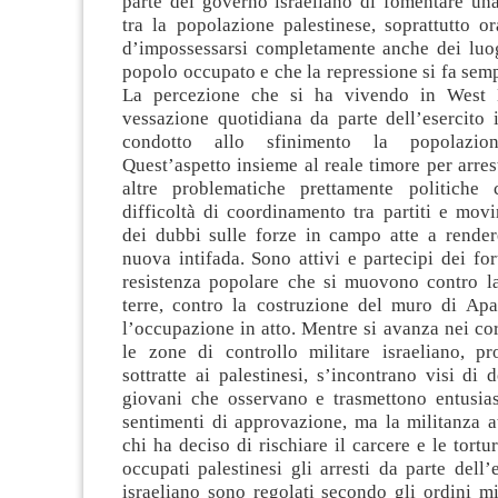
parte del governo israeliano di fomentare una
tra la popolazione palestinese, soprattutto o
d’impossessarsi completamente anche dei luog
popolo occupato e che la repressione si fa semp
La percezione che si ha vivendo in West
vessazione quotidiana da parte dell’esercito 
condotto allo sfinimento la popolazione
Quest’aspetto insieme al reale timore per arres
altre problematiche prettamente politiche 
difficoltà di coordinamento tra partiti e mov
dei dubbi sulle forze in campo atte a render
nuova intifada. Sono attivi e partecipi dei fo
resistenza popolare che si muovono contro la
terre, contro la costruzione del muro di Apa
l’occupazione in atto. Mentre si avanza nei cort
le zone di controllo militare israeliano, pr
sottratte ai palestinesi, s’incontrano visi di
giovani che osservano e trasmettono entusia
sentimenti di approvazione, ma la militanza a
chi ha deciso di rischiare il carcere e le tortur
occupati palestinesi gli arresti da parte dell’e
israeliano sono regolati secondo gli ordini mil