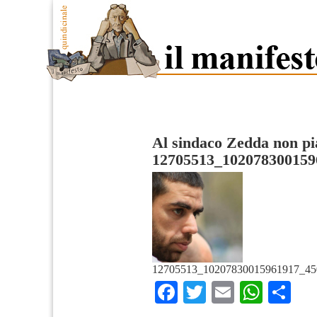
Al sindaco Zedda non pia
12705513_102078300159
12705513_10207830015961917_45
Facebook
Twitter
Email
What
Co