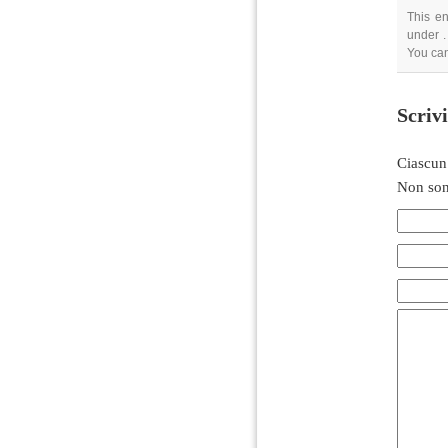
This e
under .
You ca
Scriv
Ciascun
Non son