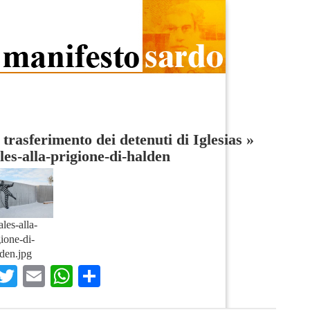
 trasferimento dei detenuti di Iglesias
»
es-alla-prigione-di-halden
les-alla-
gione-di-
den.jpg
Facebook
Twitter
Email
WhatsApp
Condividi