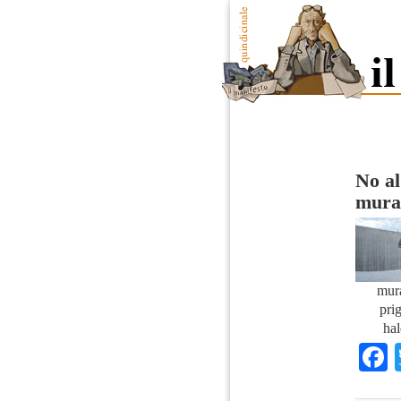
No al
mural
mura
pri
hal