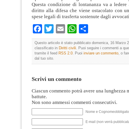
Questa condizione di lontananza va a ledere 
diritto alla difesa che viene ostacolato con u
spese legali di trasferta sostenute dagli avvocati
Facebook
Twitter
Email
WhatsApp
Condividi
Questo articolo è stato pubblicato domenica, 16 Marzo 2
classificato in
Diritti civili
. Puoi seguire i commenti a que
tramite il feed
RSS 2.0
. Puoi
inviare un commento
, o fa
dal tuo sito.
Scrivi un commento
Ciascun commento potrà avere una lunghezza 
battute.
Non sono ammessi commenti consecutivi.
Nome e Cognomeobbligato
E-mail (non verrà pubblicata