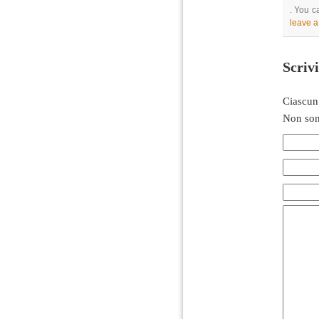
. You c
leave 
Scriv
Ciascun
Non son