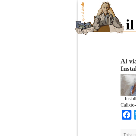
Al vi
Insta
Instal
Calixto
This en