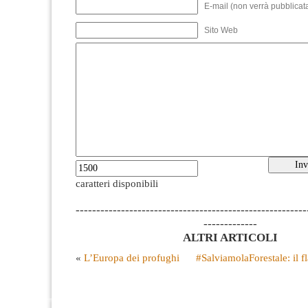
E-mail (non verrà pubblicata
Sito Web
caratteri disponibili
--------------------------------------------------------
-------------
ALTRI ARTICOLI
«
L’Europa dei profughi
#SalviamolaForestale: il f