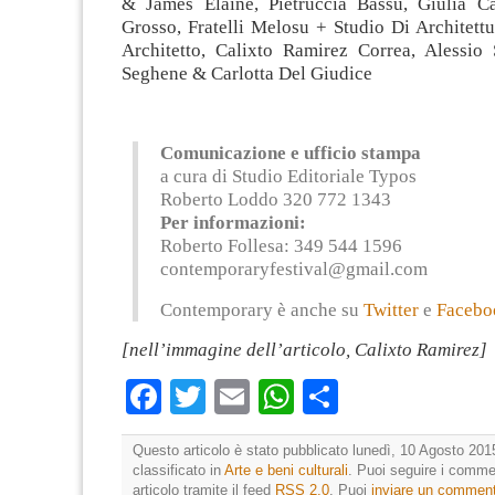
& James Elaine, Pietruccia Bassu, Giulia C
Grosso, Fratelli Melosu + Studio Di Architett
Architetto, Calixto Ramirez Correa, Alessio 
Seghene & Carlotta Del Giudice
Comunicazione e ufficio stampa
a cura di Studio Editoriale Typos
Roberto Loddo 320 772 1343
Per informazioni:
Roberto Follesa: 349 544 1596
contemporaryfestival@gmail
.com
Contemporary è anche su
Twitter
e
Facebo
[nell’immagine dell’articolo, Calixto Ramirez]
Facebook
Twitter
Email
WhatsApp
Condividi
Questo articolo è stato pubblicato lunedì, 10 Agosto 201
classificato in
Arte e beni culturali
. Puoi seguire i comme
articolo tramite il feed
RSS 2.0
. Puoi
inviare un commen