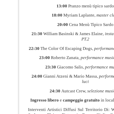
13:00
Pranzo menù tipico sardo
18:00
Myriam Laplante,
master cl
20:00
Cena Menù Tipico Sardo
21:30
William Basinski & James Elaine,
insta
PT.2
22:30
The Color Of Escaping Dogs,
performanc
23:00
Roberto Zanata
, performance musi
23:30
Giacomo Salis,
performance mu
24:00
Gianni Atzeni & Mario Massa,
perform
luci
24:30
Autcast Crew,
selezione musi
Ingresso libero
e
campeggio gratuito
in loca
Interventi Artistici Diffusi Sul Territorio Di: 