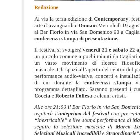
Redazione
Al via la terza edizione di
Contemporary
, fes
arte d’avanguardia.
Domani
Mercoledì 19 agost
al Bar Florio in via San Domenico 90 a Cagliar
conferenza stampa di presentazione
.
Il festival si svolgerà
venerdì 21 e sabato 22 
un piccolo comune a pochi minuti da Cagliari 
un vasto movimento di ricerca filosofic
musicale. Gli spazi all’aperto del centro del p
performance audio-visive, concerti e installazio
di cui durante la
conferenza stampa
ver
programma dettagliato. Saranno presenti i cu
Coccia
e
Roberto Follesa
e alcuni artisti.
Alle ore 21:00 il Bar Florio in via San Domeni
ospiterà l’
anteprima del festival
con presenta
“Inextricable” e live sound performance di
Ma
seguire la selezione musicale di
Marco La
Selezioni Musicali Incredibili e Straordinarie”