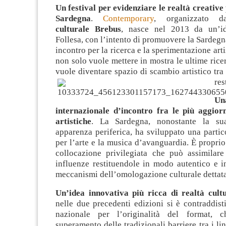
Un festival per evidenziare le realtà creative
Sardegna
.
Contemporary
, organizzato da
culturale Brebus
, nasce nel 2013 da un’i
Follesa, con l’intento di promuovere la Sardeg
incontro per la ricerca e la sperimentazione artist
non solo vuole mettere in mostra le ultime rice
vuole diventare spazio di scambio artistico tra 
res
Un
internazionale d’incontro fra le più aggior
artistiche
. La Sardegna, nonostante la su
apparenza periferica, ha sviluppato una partico
per l’arte e la musica d’avanguardia. È proprio
collocazione privilegiata che può assimilare
influenze restituendole in modo autentico e i
meccanismi dell’omologazione culturale dettata
Un’idea innovativa più ricca di realtà cultu
nelle due precedenti edizioni si è contraddist
nazionale per l’originalità del format, 
superamento delle tradizionali barriere tra i lin