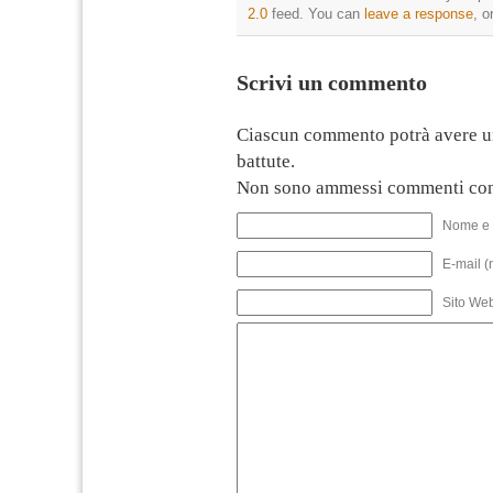
2.0
feed. You can
leave a response
, o
Scrivi un commento
Ciascun commento potrà avere u
battute.
Non sono ammessi commenti con
Nome e 
E-mail (
Sito We