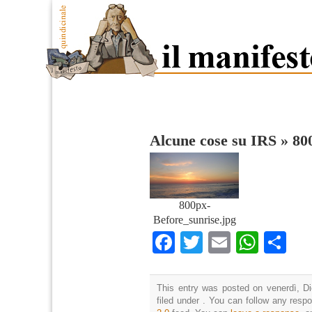
Alcune cose su IRS
»
80
800px-
Before_sunrise.jpg
Facebook
Twitter
Email
What
Co
This entry was posted on venerdì, D
filed under . You can follow any resp