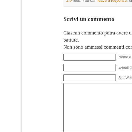
2.0
feed. You can
leave a response
, o
Scrivi un commento
Ciascun commento potrà avere u
battute.
Non sono ammessi commenti con
Nome e 
E-mail (
Sito We