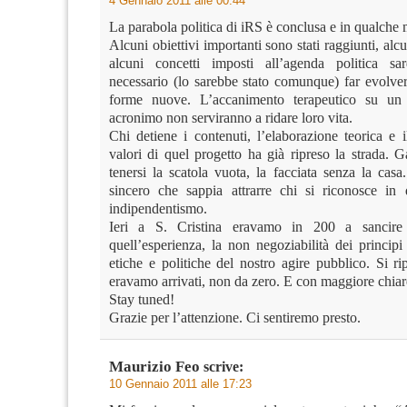
4 Gennaio 2011 alle 00:44
La parabola politica di iRS è conclusa e in qualch
Alcuni obiettivi importanti sono stati raggiunti, alcu
alcuni concetti imposti all’agenda politica s
necessario (lo sarebbe stato comunque) far evolver
forme nuove. L’accanimento terapeutico su u
acronimo non serviranno a ridare loro vita.
Chi detiene i contenuti, l’elaborazione teorica e 
valori di quel progetto ha già ripreso la strada. 
tenersi la scatola vuota, la facciata senza la cas
sincero che sappia attrarre chi si riconosce in
indipendentismo.
Ieri a S. Cristina eravamo in 200 a sancire
quell’esperienza, la non negoziabilità dei principi
etiche e politiche del nostro agire pubblico. Si r
eravamo arrivati, non da zero. E con maggiore chiar
Stay tuned!
Grazie per l’attenzione. Ci sentiremo presto.
Maurizio Feo
scrive:
10 Gennaio 2011 alle 17:23