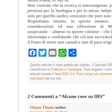
Monti Prama, di Nur.At.
Non vorremo che la ricerca si interrompesse, 
preziosa per la Sardegna e per lo stesso indi
solo per querllo sardo), orizzonte che pure non
Proponiamo intanto, in questo numero,
considerazioni ed una riflessione di M
auspicando – almeno su queste colonne – che l
interrompa e confidando che ciò non succederà
il frutto di storie non casuali e non di pura origi
Facebook
Twitter
Email
WhatsApp
Condividi
Questo articolo è stato pubblicato sabato, 1 Gennaio 201
classificato in
Politiche in Sardegna
. Puoi seguire i com
articolo tramite il feed
RSS 2.0
. Puoi
inviare un commen
trackback
dal tuo sito.
2 Commenti a “Alcune cose su IRS”
Omar Onnis
scrive: