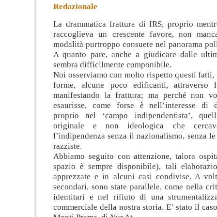
Redazionale
La drammatica frattura di IRS, proprio ment
raccoglieva un crescente favore, non manca
modalità purtroppo consuete nel panorama poli
A quanto pare, anche a giudicare dalle ulti
sembra difficilmente componibile.
Noi osserviamo con molto rispetto questi fatti, 
forme, alcune poco edificanti, attraverso 
manifestando la frattura; ma perché non v
esaurisse, come forse è nell’interesse di d
proprio nel ‘campo indipendentista’, quell
originale e non ideologica che cerca
l’indipendenza senza il nazionalismo, senza le
razziste.
Abbiamo seguito con attenzione, talora ospita
spazio è sempre disponibile), tali elaborazi
apprezzate e in alcuni casi condivise. A vol
secondari, sono state parallele, come nella crit
identitari e nel rifiuto di una strumentalizz
commerciale della nostra storia. E’ stato il caso