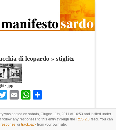
cchia di leopardo
»
stiglitz
glitz.jpg
Facebook
Twitter
Email
WhatsApp
Condividi
try was posted on sabato, Giugno 11th, 2011 at 16:53 and is filed under .
 follow any responses to this entry through the
RSS 2.0
feed. You can
a response
, or
trackback
from your own site.