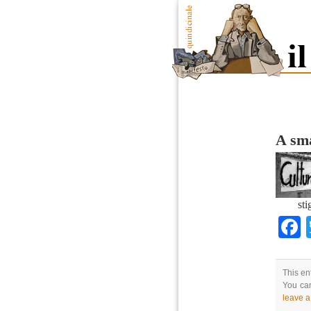
A sma
sti
This en
You can
leave 