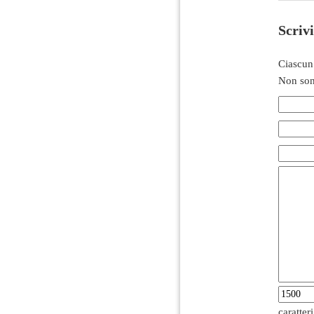
Scriv
Ciascun
Non son
caratter