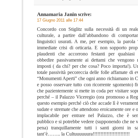
Annamaria Janin
scrive:
17 Giugno 2011 alle 17:44
Concordo con Stiglitz sulla necessità di un rea
culturale, a partire dall’abbandono di comporta
linguistici usurati. A me, per esempio, la parola
immediate crisi di orticaria. E non sopporto propr
plaudenti che accorrono festanti per qualsiasi
obbedire passivamente ai dettami che vengono r
imposti ( da chi? per che cosa? Poco importa!). U
totale passività pecoreccia delle folle affamate di ev
“Monumenti Aperti” che ogni anno richiamano in Cas
e posso osservare tutto con ricorrente sgomento) f
che pazientemente si mette in coda per visitare sopr
perché – il Palazzo Viceregio (ora promosso a Regi
questo esempio perché ciò che accade lì è veramente
sudate e stremate che attendono eroicamente ore e o
implacabile per entrare nel Palazzo, che è se
pubblico e si potrebbe vedere (supponendo che ne v
pena) tranquillamente tutti i santi giorni in 
tant’è…….. la Cultuuuuuura!!!!!!!!!!!!!!!!!!!!!!!!