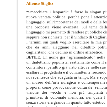
Alfonso Stiglitz
“Smacchiare i leopardi” è forse lo slogan più
nuova ventata politica, perché pone l’attenzi
linguaggio, sull’importanza dei modi e delle fo
una proposta viene avanzata. Sul tema dell
linguaggio
mi permetto di rendere pubbliche cin
seppure non richieste, per il Sindaco di Cagliari
I termini sui quali voglio esercitare la mia p
che da anni aleggiano nel dibattito politi
cagliaritano, che declino in ordine alfabetico.
BETILE. Un nome già “sgrammaticato” nella f
un dialettismo populista, esattamente come il 
contenitore, peraltro già visto altrove nelle sue 
esaltare il progettista e il committente, second
novecentesca che adeguata ai tempi. Ma è sopra
un museo dell’arte nuragica e contemporanea
proporsi come provocazione culturale, sembra 
visione dei vecchi e non più rimpianti m
primitiva, di coloniale memoria, nei quali l’
senza storia era grande in quanto fatto estetico