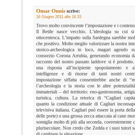
Omar Onnis
scrive:
16 Giugno 2011 alle 16:33
Trovo molto convincente l’impostazione e i contenuti
Il Betile nasce vecchio. L’ideologia su cui s
ottocentesca. L’impatto sulla Sardegna sarebbe mol
che positivo. Molto meglio valorizzare la nostra i
storico-archeologica in loco, magari agendo su
consorzio Corona Arrubia, generando economia dal
racconto del nostro passato laddove si è prodotto
una risposta all’incipiente spopolamento e a
intelligenze e di risorse di tanti nostri centr
impostazione siffatta consentirebbe anche di “m
l’archeologia e la storia con le altre potenzialit
immateriali – del territorio: eno-gastronomia, artigi
turistica, cultura. La retorica di “Cagliari capi
quanto la condizione attuale di Cagliari inconsap
televisiva italiana. Cagliari può essere la porta del
delle porte) o una grossa zecca attaccata al cane mo
somiglia molto di più alla seconda, coerentemente c
plurisecolare. Non credo che Zedda e i suoi tutori 
di cambiare la situazione.