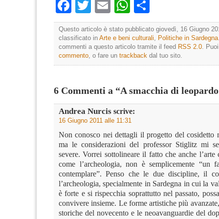
Facebook
Twitter
Email
WhatsApp
Condividi
Questo articolo è stato pubblicato giovedì, 16 Giugno 20
classificato in
Arte e beni culturali
,
Politiche in Sardegna
commenti a questo articolo tramite il feed
RSS 2.0
. Puo
commento
, o fare un
trackback
dal tuo sito.
6 Commenti a “A smacchia di leopardo
Andrea Nurcis
scrive:
16 Giugno 2011 alle 11:31
Non conosco nei dettagli il progetto del cosidetto
ma le considerazioni del professor Stiglitz mi 
severe. Vorrei sottolineare il fatto che anche l’art
come l’archeologia, non è semplicemente “un fat
contemplare”. Penso che le due discipline, il c
l’archeologia, specialmente in Sardegna in cui la val
è forte e si rispecchia soprattutto nel passato, pos
convivere insieme. Le forme artistiche più avanzate
storiche del novecento e le neoavanguardie del do