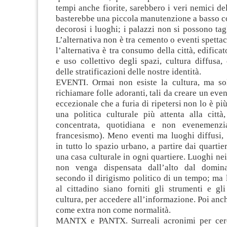
tempi anche fiorite, sarebbero i veri nemici del
basterebbe una piccola manutenzione a basso c
decorosi i luoghi; i palazzi non si possono tagl
L’alternativa non è tra cemento o eventi spettac
l’alternativa è tra consumo della città, edificat
e uso collettivo degli spazi, cultura diffusa
delle stratificazioni delle nostre identità.
EVENTI. Ormai non esiste la cultura, ma so
richiamare folle adoranti, tali da creare un ev
eccezionale che a furia di ripetersi non lo è pi
una politica culturale più attenta alla città
concentrata, quotidiana e non evenemenzia
francesismo). Meno eventi ma luoghi diffusi, a
in tutto lo spazio urbano, a partire dai quartie
una casa culturale in ogni quartiere. Luoghi nei
non venga dispensata dall’alto dal domina
secondo il dirigismo politico di un tempo; ma 
al cittadino siano forniti gli strumenti e gl
cultura, per accedere all’informazione. Poi anch
come extra non come normalità.
MANTX e PANTX. Surreali acronimi per cerc