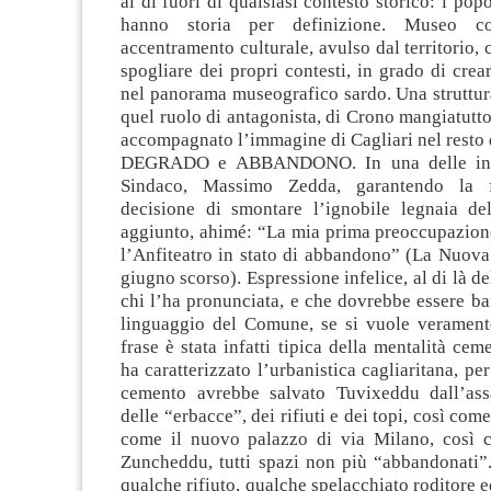
al di fuori di qualsiasi contesto storico: i pop
hanno storia per definizione. Museo 
accentramento culturale, avulso dal territorio, 
spogliare dei propri contesti, in grado di crear
nel panorama museografico sardo. Una struttur
quel ruolo di antagonista, di Crono mangiatutt
accompagnato l’immagine di Cagliari nel resto d
DEGRADO e ABBANDONO. In una delle inter
Sindaco, Massimo Zedda, garantendo la f
decisione di smontare l’ignobile legnaia del
aggiunto, ahimé: “La mia prima preoccupazione
l’Anfiteatro in stato di abbandono” (La Nuova
giugno scorso). Espressione infelice, al di là de
chi l’ha pronunciata, e che dovrebbe essere b
linguaggio del Comune, se si vuole verament
frase è stata infatti tipica della mentalità cem
ha caratterizzato l’urbanistica cagliaritana, per
cemento avrebbe salvato Tuvixeddu dall’ass
delle “erbacce”, dei rifiuti e dei topi, così come
come il nuovo palazzo di via Milano, così c
Zuncheddu, tutti spazi non più “abbandonati”.
qualche rifiuto, qualche spelacchiato roditore e