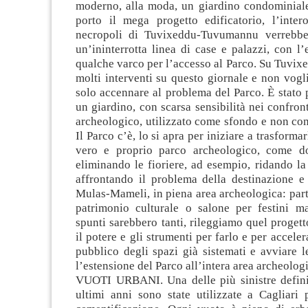
moderno, alla moda, un giardino condominiale
porto il mega progetto edificatorio, l’intero
necropoli di Tuvixeddu-Tuvumannu verrebbe
un’ininterrotta linea di case e palazzi, con l
qualche varco per l’accesso al Parco. Su Tuvixe
molti interventi su questo giornale e non vogl
solo accennare al problema del Parco. È stato
un giardino, con scarsa sensibilità nei confron
archeologico, utilizzato come sfondo e non co
Il Parco c’è, lo si apra per iniziare a trasforma
vero e proprio parco archeologico, come do
eliminando le fioriere, ad esempio, ridando la 
affrontando il problema della destinazione e 
Mulas-Mameli, in piena area archeologica: part
patrimonio culturale o salone per festini ma
spunti sarebbero tanti, rileggiamo quel proget
il potere e gli strumenti per farlo e per acceler
pubblico degli spazi già sistemati e avviare 
l’estensione del Parco all’intera area archeolog
VUOTI URBANI. Una delle più sinistre defini
ultimi anni sono state utilizzate a Cagliari 