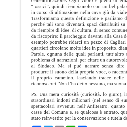
cementificazione. Ogni vuoto è pieno di erb
“tossici”, quindi riempiamolo con un bel pala
in corso di ultimazione nella cava giù da via
Trasformiamo questa definizione e parliamo d
perché tali sono diventati, spazi distribuiti su t
da riempire di idee, di cultura, di senso comune
da riscoprire: il parcheggio davanti alla Casa d
esempio potrebbe ridarci un pezzo di Cagliari 
quartieri circolano molte idee in proposito, dia
Parole, ognuna delle quali parlanti, tutt’altro 
problema di narrazioni, per citare un autorevole
al Sindaco. Ma si può narrare senza dire 
produrre il suono della propria voce, o raccon
il proprio cammino, lasciando tracce nelle
riconoscerci. Non l’ha detto nessuno, ma suona
PS. Una mera curiosità (curiosità, lo giuro), i
straordinari indotti milionari (nel senso di eu
spettacolari avvenuti nell’Anfiteatro, quanto
casse del Comune e, se qualcosa è entrato, qu
stato reinvestito per la conservazione e tutela