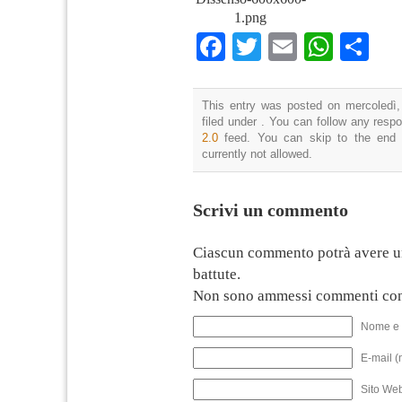
1.png
Facebook
Twitter
Email
What
Co
This entry was posted on mercoledì,
filed under . You can follow any resp
2.0
feed. You can skip to the end 
currently not allowed.
Scrivi un commento
Ciascun commento potrà avere u
battute.
Non sono ammessi commenti con
Nome e 
E-mail (
Sito We