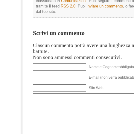
classificato in
Comunicazioni
. Puoi seguire i commenti a
tramite il feed
RSS 2.0
. Puoi
inviare un commento
, o fa
dal tuo sito.
Scrivi un commento
Ciascun commento potrà avere una lunghezza 
battute.
Non sono ammessi commenti consecutivi.
Nome e Cognomeobbligato
E-mail (non verrà pubblicata
Sito Web