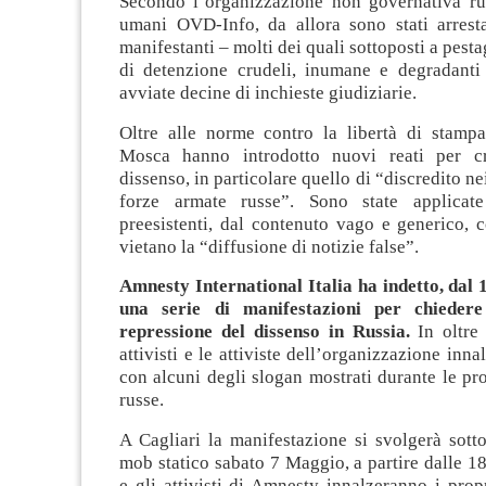
Secondo l’organizzazione non governativa russ
umani OVD-Info, da allora sono stati arresta
manifestanti – molti dei quali sottoposti a pest
di detenzione crudeli, inumane e degradanti
avviate decine di inchieste giudiziarie.
Oltre alle norme contro la libertà di stampa,
Mosca hanno introdotto nuovi reati per cri
dissenso, in particolare quello di “discredito ne
forze armate russe”. Sono state applica
preesistenti, dal contenuto vago e generico, 
vietano la “diffusione di notizie false”.
Amnesty International Italia ha indetto, dal 
una serie di manifestazioni per chiedere
repressione del dissenso in Russia.
In oltre t
attivisti e le attiviste dell’organizzazione inna
con alcuni degli slogan mostrati durante le prot
russe.
A Cagliari la manifestazione si svolgerà sott
mob statico sabato 7 Maggio, a partire dalle 18.
e gli attivisti di Amnesty innalzeranno i propri