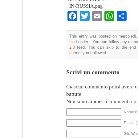
IN-RUSSIA.png
Facebook
Twitter
Email
What
Co
This entry was posted on mercoledì,
filed under . You can follow any resp
2.0
feed. You can skip to the end 
currently not allowed.
Scrivi un commento
Ciascun commento potrà avere u
battute.
Non sono ammessi commenti con
Nome e 
E-mail (
Sito We