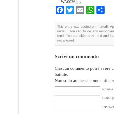
WA0036.jpg
Facebook
Twitter
Email
What
Co
This entry was posted on martedì, Apr
under . You can follow any responses
feed. You can skip to the end and lea
not allowed.
Scrivi un commento
Ciascun commento potrà avere u
battute.
Non sono ammessi commenti con
Nome e 
E-mail (
Sito We