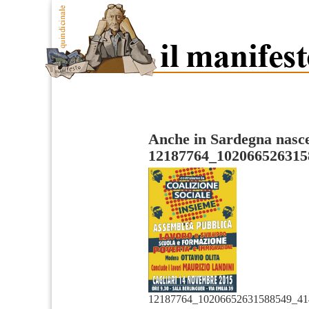
Anche in Sardegna nasce 
12187764_102066526315
12187764_10206652631588549_41