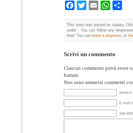
Facebook
Twitter
Email
What
Co
This entry was posted on sabato, Otto
under . You can follow any responses
feed. You can
leave a response
, or
tr
Scrivi un commento
Ciascun commento potrà avere u
battute.
Non sono ammessi commenti con
Nome e 
E-mail (
Sito We