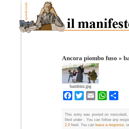
Ancora piombo fuso
»
b
bambini.jpg
Facebook
Twitter
Email
What
Co
This entry was posted on mercoledì,
filed under . You can follow any resp
2.0
feed. You can
leave a response
, o