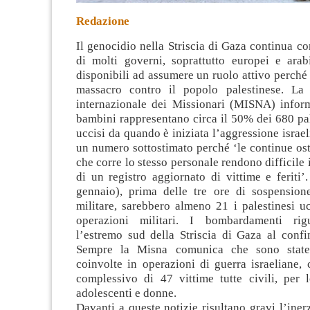
Redazione
Il genocidio nella Striscia di Gaza continua c
di molti governi, soprattutto europei e ara
disponibili ad assumere un ruolo attivo perché 
massacro contro il popolo palestinese. La
internazionale dei Missionari (MISNA)
infor
bambini rappresentano circa il 50% dei 680 pal
uccisi da quando è iniziata l’aggressione israeli
un numero sottostimato perché ‘le continue ostil
che corre lo stesso personale rendono difficile
di un registro aggiornato di vittime e feriti
gennaio), prima delle tre ore di sospensione
militare, sarebbero almeno 21 i palestinesi uc
operazioni militari. I bombardamenti ri
l’estremo sud della Striscia di Gaza al confi
Sempre la Misna comunica che sono state
coinvolte in operazioni di guerra israeliane,
complessivo di 47 vittime tutte civili, per 
adolescenti e donne.
Davanti a queste notizie risultano gravi l’inerz