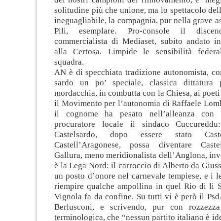
solitudine più che unione, ma lo spettacolo dell
ineguagliabile, la compagnia, pur nella grave 
Pili, esemplare. Pro-console il disc
commercialista di Mediaset, subito andato in
alla Certosa. Limpide le sensibilità federa
squadra.
AN è di specchiata tradizione autonomista, co
sardo un po’ speciale, classica dittatura 
mordacchia, in combutta con la Chiesa, ai poeti
il Movimento per l’autonomia di Raffaele Lomb
il cognome ha pesato nell’alleanza con 
procuratore locale il sindaco Cuccuredd
Castelsardo, dopo essere stato Cast
Castell’Aragonese, possa diventare Cast
Gallura, meno meridionalista dell’Anglona, in
è la Lega Nord: il carroccio di Alberto da Gius
un posto d’onore nel carnevale tempiese, e i l
riempire qualche ampollina in quel Rio di li 
Vignola fa da confine. Su tutti vi è però il Psd
Berlusconi, e scrivendo, pur con rozzezza
terminologica, che “nessun partito italiano è i