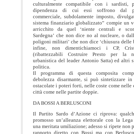
culturalmente compatibile con i sardisti, 
dipendenza di cui essi soffrono dal p
commerciale, subdolamente imposto, divulga
sistema finanziario globalizzato” compie un v
arricchito da quel ‘niente centrali e scor
Sardegna’ che non dice no al nucleare, o dall
poligoni militari’ che non dice ‘chiusura delle b
infine, non dimentichiamoci i CP, Crist
(ribattezzabili Costruire Presto per la no
urbanistica del leader Antonio Satta) ed altri s
politica.
Il programma di questa composita comp
debolezza disarmante, si può sintetizzare in
ostacolate i poteri forti, nelle coste come nell
città come nelle partite doppie.
DA BOSSI A BERLUSCONI
Il Partito Sardo d’Azione ci riprova: qual
promosso un’alleanza elettorale con la Leg
una meritata umiliazione; adesso si ripete non p
rapporto diretto con Bossi ma con Berlusco