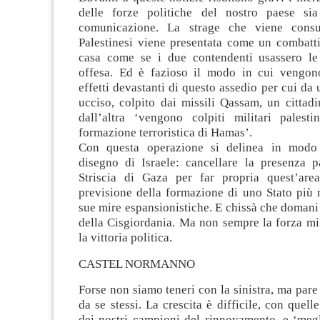
delle forze politiche del nostro paese si
comunicazione. La strage che viene cons
Palestinesi viene presentata come un combatt
casa come se i due contendenti usassero le
offesa. Ed è fazioso il modo in cui vengono
effetti devastanti di questo assedio per cui da 
ucciso, colpito dai missili Qassam, un cittadi
dall’altra ‘vengono colpiti militari palestin
formazione terroristica di Hamas’.
Con questa operazione si delinea in modo 
disegno di Israele: cancellare la presenza pa
Striscia di Gaza per far propria quest’are
previsione della formazione di uno Stato più 
sue mire espansionistiche. E chissà che domani 
della Cisgiordania. Ma non sempre la forza mi
la vittoria politica.
CASTEL NORMANNO
Forse non siamo teneri con la sinistra, ma pare 
da se stessi. La crescita è difficile, con quell
dei nostri campioni del rinnovamento, e ‘megl