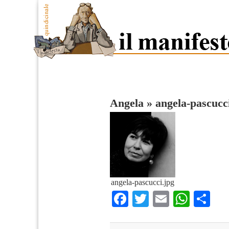
Angela
»
angela-pascucc
angela-pascucci.jpg
Facebook
Twitter
Email
What
Co