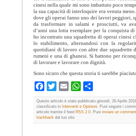
cinesi nella quale mi sono imbattuto poco temp
la sua capacità di interloquire era venuta meno.
dove gli operai fanno uno dei lavori peggiori, 
da trasformare in salami e prosciutti, va av
d’anni una lotta esemplare per la conquista di d
ho incontrato una squadretta di operai cinesi 
lo stabilimento, alternandosi con la regolari
quotidiani di lavoro con altre due squadrette d
rumeni e una di ghanesi. Si battono per riconqui
di lavorare e lavorare con dignità.
Sono sicuro che questa storia ti sarebbe piaciut
Facebook
Twitter
Email
WhatsApp
Condividi
Questo articolo è stato pubblicato giovedì, 26 Aprile 201
classificato in
Interventi e Opinioni
. Puoi seguire i comm
articolo tramite il feed
RSS 2.0
. Puoi
inviare un commen
trackback
dal tuo sito.