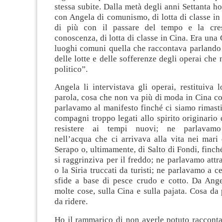
stessa subite. Dalla metà degli anni Settanta h
con Angela di comunismo, di lotta di classe in 
di più con il passare del tempo e la cres
conoscenza, di lotta di classe in Cina. Era una 
luoghi comuni quella che raccontava parlando 
delle lotte e delle sofferenze degli operai che
politico”.
Angela li intervistava gli operai, restituiva lo
parola, cosa che non va più di moda in Cina co
parlavamo al manifesto finché ci siamo rimasti, 
compagni troppo legati allo spirito originario 
resistere ai tempi nuovi; ne parlavamo
nell’acqua che ci arrivava alla vita nei mari
Serapo o, ultimamente, di Salto di Fondi, finché
si raggrinziva per il freddo; ne parlavamo attr
o la Siria truccati da turisti; ne parlavamo a c
sfide a base di pesce crudo e cotto. Da Ang
molte cose, sulla Cina e sulla pajata. Cosa da
da ridere.
Ho il rammarico di non averle potuto racconta