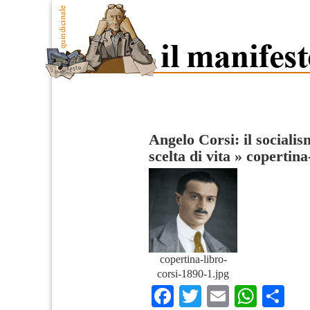
Angelo Corsi: il sociali
scelta di vita
»
copertina
copertina-libro-
corsi-1890-1.jpg
Facebook
Twitter
Email
What
Co