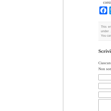
corsi
This e
under .
You can
Scriv
Ciascun
Non son