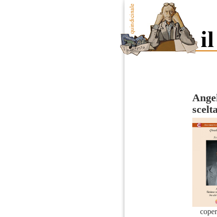
Angel
scelta
coper