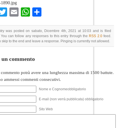
-1890.jpg
Facebook
Twitter
Email
WhatsApp
Condividi
ntry was posted on sabato, Dicembre 4th, 2021 at 10:03 and is filed
 You can follow any responses to this entry through the
RSS 2.0
feed.
 skip to the end and leave a response. Pinging is currently not allowed.
i un commento
 commento potrà avere una lunghezza massima di 1500 battute.
o ammessi commenti consecutivi.
Nome e Cognomeobbligatorio
E-mail (non verrà pubblicata) obbligatorio
Sito Web