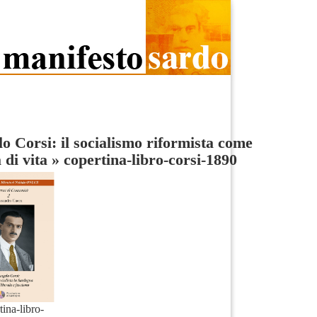
o Corsi: il socialismo riformista come
 di vita
»
copertina-libro-corsi-1890
tina-libro-