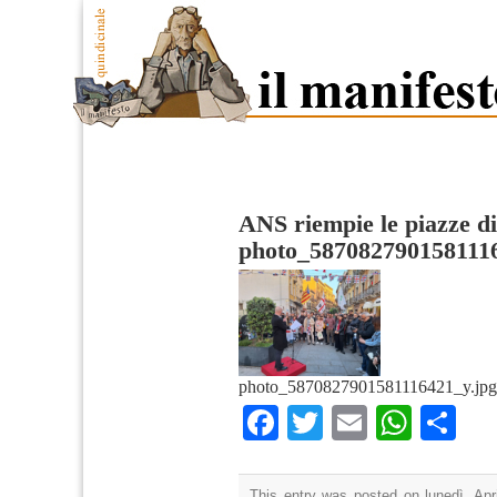
ANS riempie le piazze di
photo_587082790158111
photo_5870827901581116421_y.jpg
Facebook
Twitter
Email
What
Co
This entry was posted on lunedì, Apri