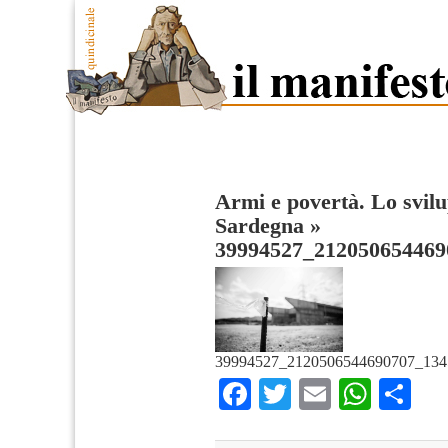
Armi e povertà. Lo svilu
Sardegna
»
39994527_212050654469
39994527_2120506544690707_134
Facebook
Twitter
Email
What
Co